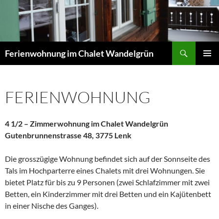
Zum
Inhalt
springen
Suchen
Ferienwohnung im Chalet Wandelgrün
PRIMÄR
MENÜ
FERIENWOHNUNG
4 1/2 – Zimmerwohnung im Chalet Wandelgrün
Gutenbrunnenstrasse 48, 3775 Lenk
Die grosszügige Wohnung befindet sich auf der Sonnseite des
Tals im Hochparterre eines Chalets mit drei Wohnungen. Sie
bietet Platz für bis zu 9 Personen (zwei Schlafzimmer mit zwei
Betten, ein Kinderzimmer mit drei Betten und ein Kajütenbett
in einer Nische des Ganges).